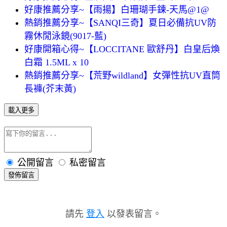
好康推薦分享~【雨揚】白珊瑚手鍊-天馬@1@
熱銷推薦分享~【SANQI三奇】夏日必備抗UV防
霧休閒泳鏡(9017-藍)
好康開箱心得~【LOCCITANE 歐舒丹】白皇后煥
白霜 1.5ML x 10
熱銷推薦分享~【荒野wildland】女彈性抗UV直筒
長褲(芥末黃)
載入更多
公開留言
私密留言
發佈留言
請先
登入
以發表留言。