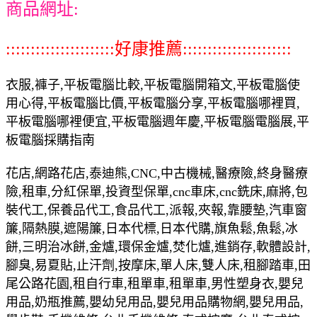
商品網址:
::::::::::::::::::::::好康推薦::::::::::::::::::::::
衣服,褲子,平板電腦比較,平板電腦開箱文,平板電腦使
用心得,平板電腦比價,平板電腦分享,平板電腦哪裡買,
平板電腦哪裡便宜,平板電腦週年慶,平板電腦電腦展,平
板電腦採購指南
花店,網路花店,泰迪熊,CNC,中古機械,醫療險,終身醫療
險,租車,分紅保單,投資型保單,cnc車床,cnc銑床,麻將,包
裝代工,保養品代工,食品代工,派報,夾報,靠腰墊,汽車窗
簾,隔熱膜,遮陽簾,日本代標,日本代購,旗魚鬆,魚鬆,冰
餅,三明治冰餅,金爐,環保金爐,焚化爐,進銷存,軟體設計,
腳臭,易夏貼,止汗劑,按摩床,單人床,雙人床,租腳踏車,田
尾公路花園,租自行車,租單車,租單車,男性塑身衣,嬰兒
用品,奶瓶推薦,嬰幼兒用品,嬰兒用品購物網,嬰兒用品,