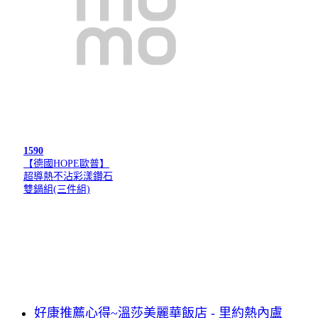
1590
【德國HOPE歐普】
超導熱不沾彩漾鑽石
雙鍋組(三件組)
好康推薦心得~溫莎美麗華飯店 - 里約熱內盧