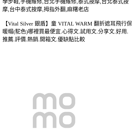
學步鞋,手機維修,台北手機維修,泰式按摩,台北泰式按
摩,台中泰式按摩,拇指外翻,麻糬老店
【Vital Silver 銀盾】童 VITAL WARM 翻折遮耳飛行保
暖帽(駝色)哪裡買最便宜.心得文.試用文.分享文.好用.
推薦.評價.熱銷.開箱文.優缺點比較