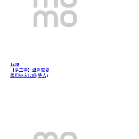
1280
【夢工場】溫潤織夏
兩用被床包組(雙人)