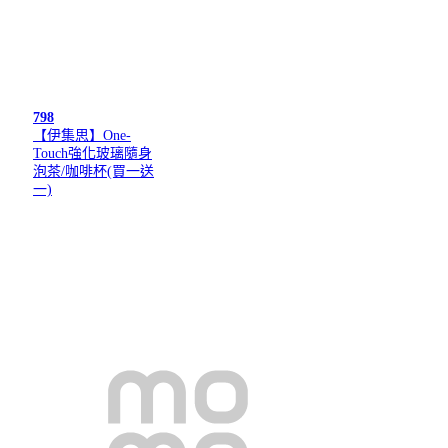
798
【伊集思】One-
Touch強化玻璃隨身
泡茶/咖啡杯(買一送
一)