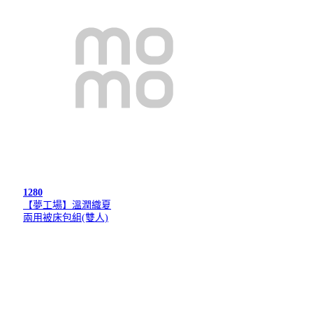
1280
【夢工場】溫潤織夏
兩用被床包組(雙人)