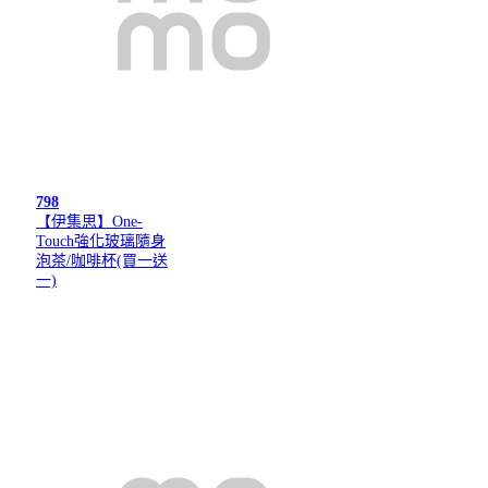
798
【伊集思】One-
Touch強化玻璃隨身
泡茶/咖啡杯(買一送
一)