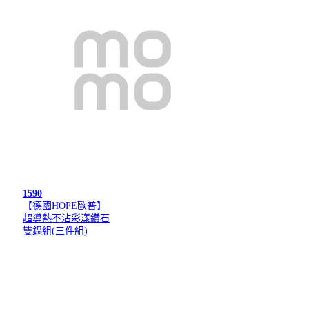
1590
【德國HOPE歐普】
超導熱不沾彩漾鑽石
雙鍋組(三件組)