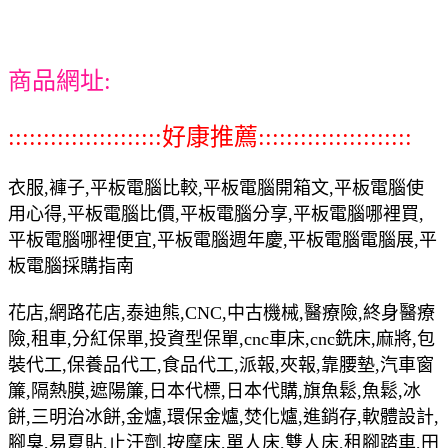
商品網址:
::::::::::::::::::::::好康推薦::::::::::::::::::::::
衣服,褲子,平板電腦比較,平板電腦開箱文,平板電腦使
用心得,平板電腦比價,平板電腦分享,平板電腦哪裡買,
平板電腦哪裡便宜,平板電腦週年慶,平板電腦電腦展,平
板電腦採購指南
花店,網路花店,泰迪熊,CNC,中古機械,醫療險,終身醫療
險,租車,分紅保單,投資型保單,cnc車床,cnc銑床,麻將,包
裝代工,保養品代工,食品代工,派報,夾報,靠腰墊,汽車窗
簾,隔熱膜,遮陽簾,日本代標,日本代購,旗魚鬆,魚鬆,冰
餅,三明治冰餅,金爐,環保金爐,焚化爐,進銷存,軟體設計,
腳臭,易夏貼,止汗劑,按摩床,單人床,雙人床,租腳踏車,田